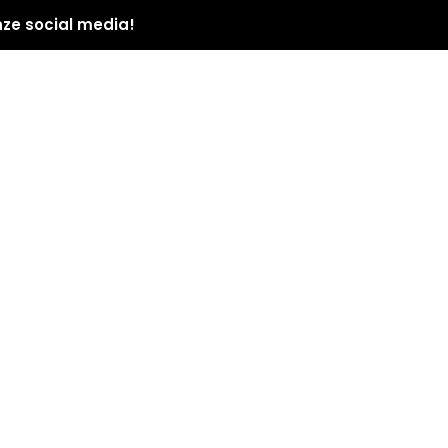
nze social media!
PROGRAMMA
LOCATI
ASCONA