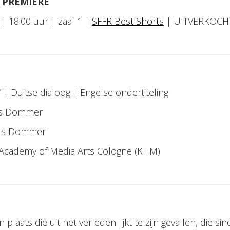
 PREMIERE
| 18.00 uur | zaal 1 |
SFFR Best Shorts
| UITVERKOCH
 | Duitse dialoog | Engelse ondertiteling
us Dommer
ius Dommer
Academy of Media Arts Cologne (KHM)
laats die uit het verleden lijkt te zijn gevallen, die sinds