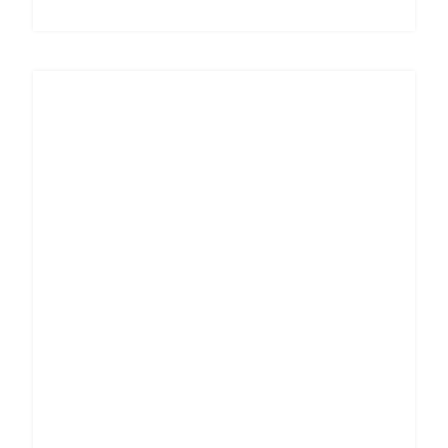
PARTNERS